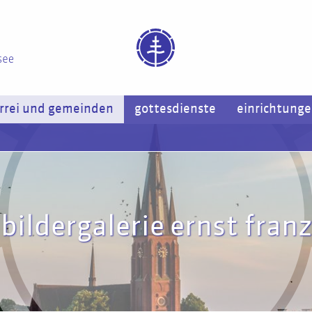
rrei und gemeinden
gottesdienste
einrichtung
bildergalerie ernst franz