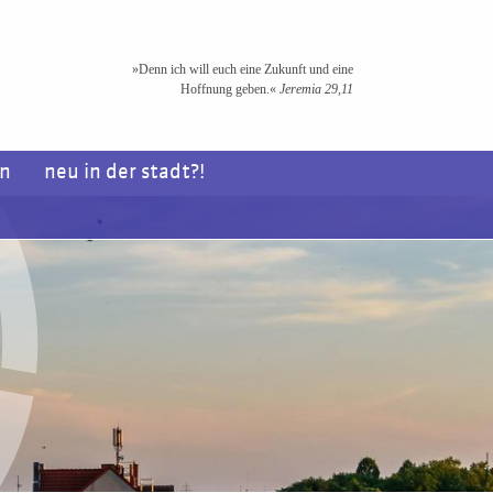
»Denn ich will euch eine Zukunft und eine
Hoffnung geben.«
Jeremia 29,11
en
neu in der stadt?!