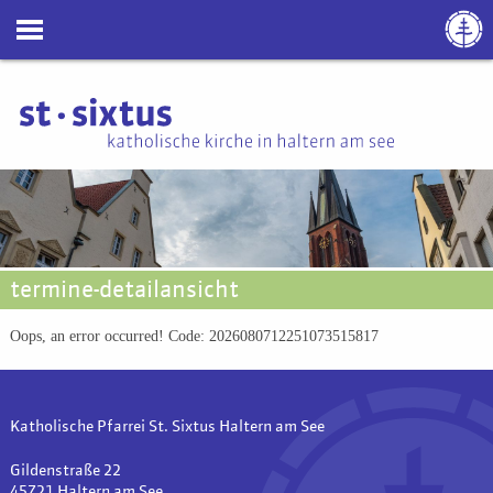
termine-detailansicht
Oops, an error occurred! Code: 2026080712251073515817
Katholische Pfarrei St. Sixtus Haltern am See
Gildenstraße 22
45721 Haltern am See