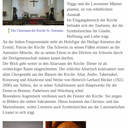
Nigge und die Lavesumer Männer
planten, ist von erheblichem
Ausmaß.
Im Eingangsbereich der Kirche
befindet sich der Taufstein, der die
Der Chorraum der Kirche St. Antonius
Symbolzeichen für Glaube,
Hoffnung und Liebe trägt.
An der linken Emporensäule steht als Holzfigur der Heilige Antonius der
Eremit, Patron der Kirche. Das Schwein zu seinen Füßen erinnert an die
Antoniter-Mönche, die zu seinen Ehren in den Dörfern ein Schwein durch
die Dorfgemeinschaft mästen lassen durften.
Der Blick geht weiter in den Altarraum der Kirche. Dieser ist als
rechteckiger Raum eingeschnitten. Der schlichte Altartisch kontrastiert zum
alten Chorgestühl aus der Bauzeit der Kirche. Altar, Ambo, Tabernakel,
Kreuzweg und Altarkreuz sind Werke von Heinrich Gerhard Bücker (1922-
2006) aus Vellern, der in seiner Schaffenszeit auch Hauptwerke für die
Dome in Bremen, Paderborn und Würzburg schuf.
Besonderes Augenmerk verdienen auch die Fenster der Kirche. Sie zeigen
in Bildern die sieben Sakramente. Hinzu kommen das Christus- und das
Marienfenster, wobei Letzteres auch Symbolzeichen aus der Lauretanischen
Litanei in sich trägt.