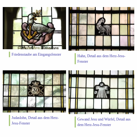
Friedenstaube am Eingangsfenster
Hahn, Detail aus dem Herz-Jesu-
Fenster
Judaslohn, Detail aus dem Herz-
Gewand Jesu und Würfel, Detail aus
Jesu-Fenster
dem Herz-Jesu-Fenster