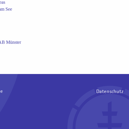
eas
am See
KAB Münster
ee
Datenschutz