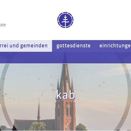
rrei und gemeinden
gottesdienste
einrichtung
kab