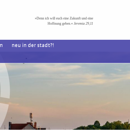
»Denn ich will euch eine Zukunft und eine
Hoffnung geben.«
Jeremia 29,11
en
neu in der stadt?!