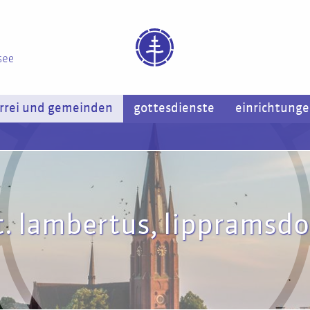
rrei und gemeinden
gottesdienste
einrichtung
t. lambertus, lippramsdo