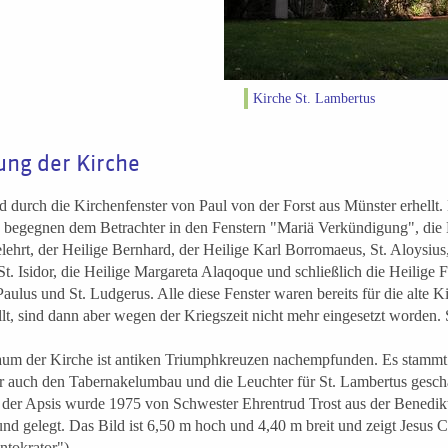
Kirche St. Lambertus
ung der Kirche
d durch die Kirchenfenster von Paul von der Forst aus Münster erhellt.
begegnen dem Betrachter in den Fenstern "Mariä Verkündigung", die 
lehrt, der Heilige Bernhard, der Heilige Karl Borromaeus, St. Aloysius,
St. Isidor, die Heilige Margareta Alaqoque und schließlich die Heilige F
Paulus und St. Ludgerus. Alle diese Fenster waren bereits für die alte 
lt, sind dann aber wegen der Kriegszeit nicht mehr eingesetzt worden.
um der Kirche ist antiken Triumphkreuzen nachempfunden. Es stamm
r auch den Tabernakelumbau und die Leuchter für St. Lambertus gescha
der Apsis wurde 1975 von Schwester Ehrentrud Trost aus der Benedikt
nd gelegt. Das Bild ist 6,50 m hoch und 4,40 m breit und zeigt Jesus Ch
ntokrator").