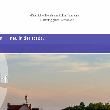
»Denn ich will euch eine Zukunft und eine
Hoffnung geben.«
Jeremia 29,11
en
neu in der stadt?!
rf