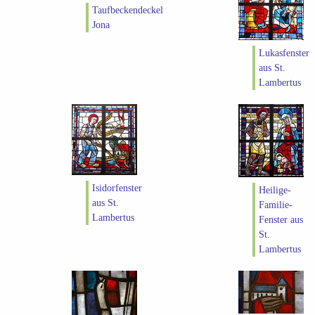
Taufbeckendeckel
Jona
Lukasfenster
aus St.
Lambertus
Isidorfenster
Heilige-
aus St.
Familie-
Lambertus
Fenster aus
St.
Lambertus