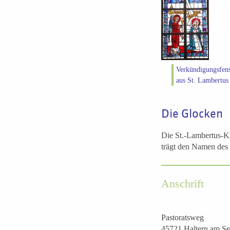
Verkündigungsfens
aus St. Lambertus
Die Glocken
Die St.-Lambertus-Ki
trägt den Namen des 
Anschrift
Pastoratsweg
45721 Haltern am Se