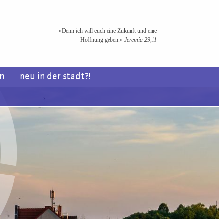
»Denn ich will euch eine Zukunft und eine
Hoffnung geben.«
Jeremia 29,11
en
neu in der stadt?!