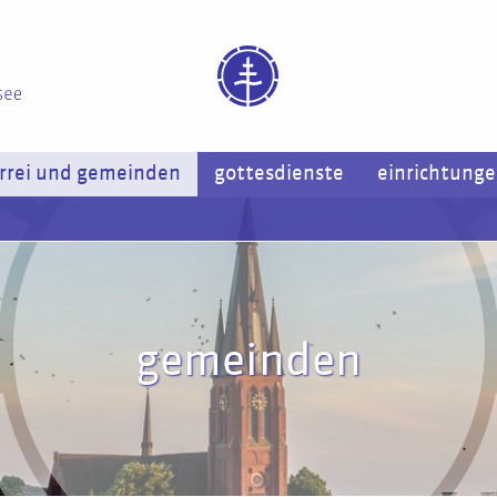
rrei und gemeinden
gottesdienste
einrichtung
gemeinden