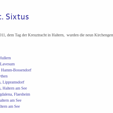
t. Sixtus
11, dem Tag der Kreuztracht in Haltern, wurden die neun Kirchengem
Hullern
, Lavesum
, Hamm-Bossendorf
ythen
s, Lippramsdorf
s, Haltern am See
gdalena, Flaesheim
altern am See
altern am See