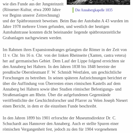
wie dies Funde aus der Jungsteinzeit
(Rössener-Kultur, etwa 2000 Jahre
Die Annabergkapelle 1835
vor Beginn unserer Zeitrechnung)
und der Spätbronzezeit beweisen. Beim Bau der Autobahn A 43 wurden im
Jahre 1978 mehrere Urnen gefunden, und westlich der heutigen
Autobahntrasse konnten dicht beieinander liegende spätbronzezeitliche
Grabanlagen nachgewiesen werden.
Im Rahmen ihres Expansionsdranges gelangten die Römer in der Zeit von
11 v. Chr. bis 16 n. Chr. von der linken Rheinseite (Xanten, castra vetera)
her auf germanisches Gebiet. Dem Lauf der Lippe folgend erreichten sie
den Annaberg bei Haltern. In den Jahren 1838 bis 1848 bereiste der
preußische Oberstleutnant F. W. Schmidt Westfalen, um geschichtliche
Forschungen zu betreiben. In seinen späteren Aufzeichnungen berichtet er
über die Auffindung von Überresten eines römischen Kastells auf dem
Annaberg bei Haltern sowie über Studien römischer Befestigungs- und
Straßenanlagen am Rhein. Über die aufgefundenen Gegenstände
veröffentlichte der Geschichtsforscher und Pfarrer zu Velen Joseph Niesert
einen Bericht, in dem er die einzelnen Funde beschreibt.
In den Jahren 1899 bis 1901 erforschte der Museumsdirektor Dr. C.
Schuchardt aus Hannover den Annaberg. Auch er stellte Spuren einer
römischen Vergangenheit fest, jedoch zu den für 1904 vorgesehenen