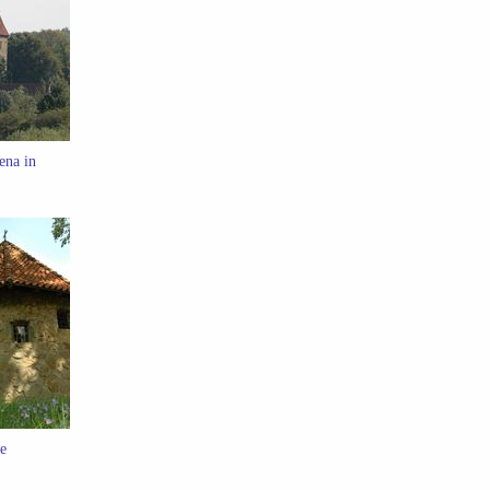
ena in
e