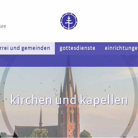
rrei und gemeinden
gottesdienste
einrichtung
kirchen und kapellen