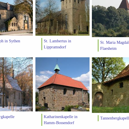
eph in Sythen
St. Lambertus in
St. Maria Magdal
Lippramsdorf
Flaesheim
gkapelle
Katharinenkapelle in
Tannenbergkapell
Hamm-Bossendorf