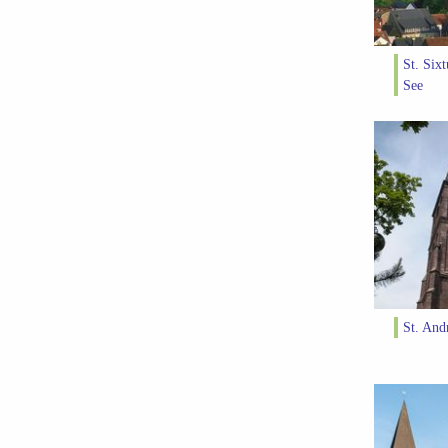
St. Six
See
St. And