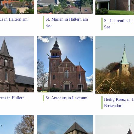
tus in Haltern am
St. Marien in Haltern am
St. Laurentius in
See
See
reas in Hullern
St. Antonius in Lavesum
Heilig Kreuz in
Bossendorf