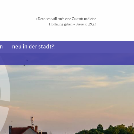
»Denn ich will euch eine Zukunft und eine
Hoffnung geben.«
Jeremia 29,11
en
neu in der stadt?!