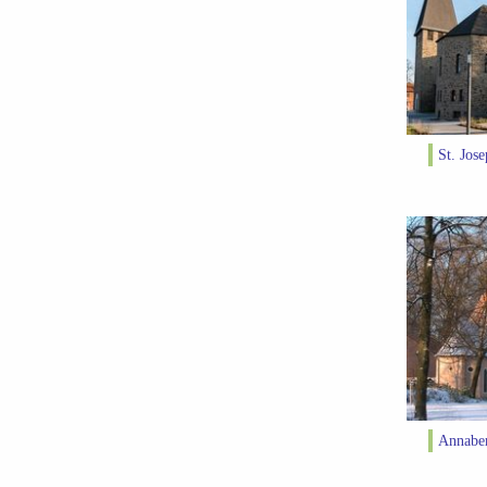
St. Jos
Annaber