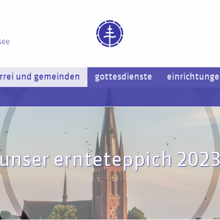
rrei und gemeinden
gottesdienste
einrichtung
unser ernteteppich 202