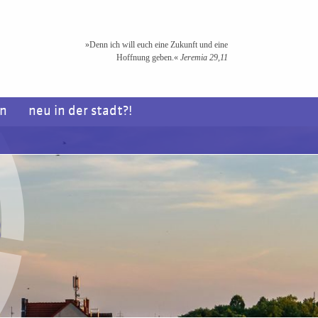
»Denn ich will euch eine Zukunft und eine
Hoffnung geben.«
Jeremia 29,11
en
neu in der stadt?!
3