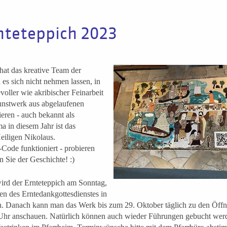
nteteppich 2023
hat das kreative Team der
es sich nicht nehmen lassen, in
evoller wie akribischer Feinarbeit
unstwerk aus abgelaufenen
eren - auch bekannt als
a in diesem Jahr ist das
iligen Nikolaus.
Code funktioniert - probieren
n Sie der Geschichte! :)
 wird der Ernteteppich am Sonntag,
n des Erntedankgottesdienstes in
n. Danach kann man das Werk bis zum 29. Oktober täglich zu den Öffn
 Uhr anschauen. Natürlich können auch wieder Führungen gebucht wer