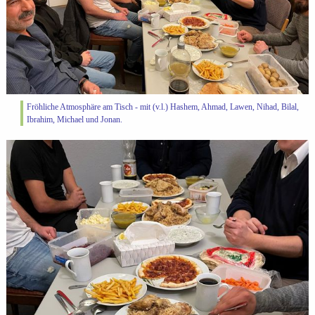
Fröhliche Atmosphäre am Tisch - mit (v.l.) Hashem, Ahmad, Lawen, Nihad, Bilal,
Ibrahim, Michael und Jonan.