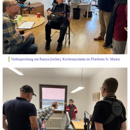
Vorbesprechung mit Razeya (rechts), Kirchenasylantin im Pfarrheim St. Marien.