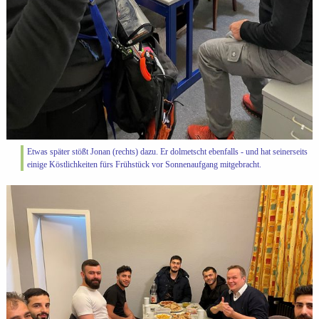
Etwas später stößt Jonan (rechts) dazu. Er dolmetscht ebenfalls - und hat seinerseits
einige Köstlichkeiten fürs Frühstück vor Sonnenaufgang mitgebracht.