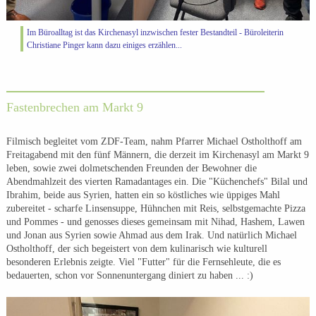
Im Büroalltag ist das Kirchenasyl inzwischen fester Bestandteil - Büroleiterin
Christiane Pinger kann dazu einiges erzählen...
Fastenbrechen am Markt 9
Filmisch begleitet vom ZDF-Team, nahm Pfarrer Michael Ostholthoff am
Freitagabend mit den fünf Männern, die derzeit im Kirchenasyl am Markt 9
leben, sowie zwei dolmetschenden Freunden der Bewohner die
Abendmahlzeit des vierten Ramadantages ein. Die "Küchenchefs" Bilal und
Ibrahim, beide aus Syrien, hatten ein so köstliches wie üppiges Mahl
zubereitet - scharfe Linsensuppe, Hühnchen mit Reis, selbstgemachte Pizza
und Pommes - und genosses dieses gemeinsam mit Nihad, Hashem, Lawen
und Jonan aus Syrien sowie Ahmad aus dem Irak. Und natürlich Michael
Ostholthoff, der sich begeistert von dem kulinarisch wie kulturell
besonderen Erlebnis zeigte. Viel "Futter" für die Fernsehleute, die es
bedauerten, schon vor Sonnenuntergang diniert zu haben ... :)