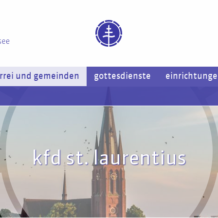
rrei und gemeinden
gottesdienste
einrichtung
kfd st. laurentius