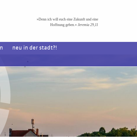
»Denn ich will euch eine Zukunft und eine
Hoffnung geben.«
Jeremia 29,11
en
neu in der stadt?!