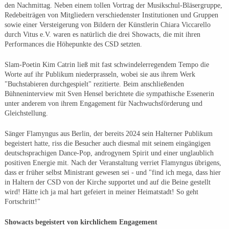
den Nachmittag. Neben einem tollen Vortrag der Musikschul-Bläsergruppe,
Redebeiträgen von Mitgliedern verschiedenster Institutionen und Gruppen
sowie einer Versteigerung von Bildern der Künstlerin Chiara Viccarello
durch Vitus e.V. waren es natürlich die drei Showacts, die mit ihren
Performances die Höhepunkte des CSD setzten.
Slam-Poetin Kim Catrin ließ mit fast schwindelerregendem Tempo die
Worte auf ihr Publikum niederprasseln, wobei sie aus ihrem Werk
"Buchstabieren durchgespielt" rezitierte. Beim anschließenden
Bühneninterview mit Sven Hensel berichtete die sympathische Essenerin
unter anderem von ihrem Engagement für Nachwuchsförderung und
Gleichstellung.
Sänger Flamyngus aus Berlin, der bereits 2024 sein Halterner Publikum
begeistert hatte, riss die Besucher auch diesmal mit seinem eingängigen
deutschsprachigen Dance-Pop, androgynem Spirit und einer unglaublich
positiven Energie mit. Nach der Veranstaltung verriet Flamyngus übrigens,
dass er früher selbst Ministrant gewesen sei - und "find ich mega, dass hier
in Haltern der CSD von der Kirche supportet und auf die Beine gestellt
wird! Hätte ich ja mal hart gefeiert in meiner Heimatstadt! So geht
Fortschritt!"
Showacts begeistert von kirchlichem Engagement