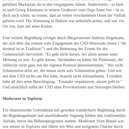
gefüllten Marktplatz als in den vergangenen Jahren. Andererseits - so hielt
es auch Georg Kleemann in seinem Grußwort vom Orga-Team fest - ist es
doch auch schön, zu wissen, dass an vielen verschiedenen Orten die Vielfalt
gefeiert wird. Die Stimmung in Haltern war jedenfalls prima, und wer vor
Ort war, kam auf seine Kosten.
Eine weitere Begrüßung erfolgte durch Bürgermeister Andreas Stegemann,
der sich über das erneute tolle Engagement des CSD-Netzwerks freute ("Ab
dreimal ist es Tradition!") und die Bedeutung des Events für die
Gemeinschaft hervorhob. "Es geht nicht darum, bei allem immer einer
Meinung zu sein. Es geht darum, Verständnis zu haben für Positionen, die
vielleicht nicht ganz mit der eigenen Position übereinstimmen." Wer nicht
Schützenfest-affin sei, der müsse nicht aufs Schützenfest gehen. Und wer
mit dem CSD nichts am Hut habe, braucht nicht teilzunehmen. Trotzdem
habe all dies seine Berechtigung. "Einander respektieren, darum geht es."
Und tatsächlich sollte der CSD ohne Provokationen und Störungen bleiben.
Moderator in Topform
Ein ökumenischer Gottesdienst mit gewohnt wunderbarer Begleitung durch
die Regenbogenband und anschließender Segnung bildete den traditionellen
Auftakt, bevor das Bühnenprogramm startete. Moderator Sven Hensel war
wie immer in Topform und führte mit Witz und ureigenem Charme durch