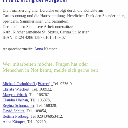
Finanzierung der Aufgaben
Die Finanzierung aller Bereiche erfolgt durch die Kollekte am
Caritassonntag und die Haussammlung. Herzlichen Dank den Spenderinnen,
Spendern, Sammlerinnen und Sammlern.
Gerne können Sie unsere Arbeit unterstützen:
Kath. Kirchengemeinde St. Sixtus, Caritas St. Marien,
IBAN: DE24 4286 1387 0101 5159 07
Ansprechpartnerin:
Anna
Kämper
Wer mitarbeiten möchte, Fragen hat oder
Menschen in Not kennt, melde sich gerne bei:
Michael Ostholthoff (Pfarrer),
Tel. 9236-0
Christa Wiechert
, Tel. 168932,
Margret Wittek
, Tel. 168767,
Claudia Uhrhan
, Tel. 106078,
Regina Schumacher
, Tel. 168320,
David Schütz
, Tel. 109054,
Bettina Padberg
, Tel 02043/6953412,
Anna Kämper
, Tel. 92210,