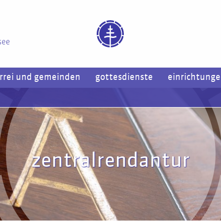
rrei und gemeinden
gottesdienste
einrichtung
zentralrendantur