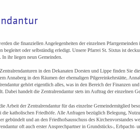
endantur
rden die finanziellen Angelegenheiten der einzelnen Pfarrgemeinden i
n begleitet oder selbständig erledigt. Unsere Pfarrei St. Sixtus ist deck
. In ihr liegen neun Gemeinden.
Zentralrendanturen in den Dekanaten Dorsten und Lippe finden Sie die
dem Annaberg in den Räumen der ehemaligen Pilgereinkehrstätte, Anna
rendantur gehört eigentlich alles, was in den Bereich der Finanzen und
lt. Dabei handelt die Zentralrendantur stets im Auftrag der einzelnen 
die Arbeit der Zentralrendantur für das einzelne Gemeindemitglied beso
rei die katholischen Friedhöfe. Alle Anfragen bezüglich Belegung, Nutz
er gebündelt und an den Friedhofsausschuss des Kirchenvorstandes wei
lrendantur oft auch erster Ansprechpartner in Grundstücks-, Erbpacht- u