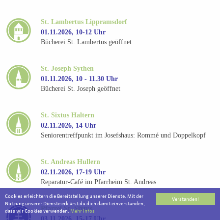
St. Lambertus Lippramsdorf
01.11.2026, 10-12 Uhr
Bücherei St. Lambertus geöffnet
St. Joseph Sythen
01.11.2026, 10 - 11.30 Uhr
Bücherei St. Joseph geöffnet
St. Sixtus Haltern
02.11.2026, 14 Uhr
Seniorentreffpunkt im Josefshaus: Rommé und Doppelkopf
St. Andreas Hullern
02.11.2026, 17-19 Uhr
Reparatur-Café im Pfarrheim St. Andreas
Cookies erleichtern die Bereitstellung unserer Dienste. Mit der
Verstanden!
Nutzung unserer Dienste erklärst du dich damit einverstanden,
Pfarrei St. Sixtus
dass wir Cookies verwenden.
Mehr Infos
03.11.2026, 15-17 Uhr