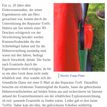
Ein ca. 20 Jahre alter
Elektrorasenmäher, der seiner
Eigentümerin sehr ans Herz
gewachsen war, konnte durch die
Unterstützung des Reparatur-Treffs
Haltern am See mittels eines 3D-
Druckers erfolgreich vor der
Verschrottung bewahrt werden.
Kunststoffzahnräder die den
Schiebebügel halten und für die
Höhenverstellung zuständig sind,
waren mit den Jahren, bedingt
durch Verschleiß, defekt. Die Suche
nach Ersatzteile durch die
Eigentümerin blieb erfolglos, da für
so ein altes Gerät diese nicht mehr
Bericht: Franjo Pötter
erhältlich sind. Also wandte sich die
freundliche Dame mit einer E-Mail an den Reparatur-Treff. Daraufhin
besuchte ein erfahrenes Teammitglied die Kundin, baute die gebrochenen
Höhenverstellscheiben auf beiden Seiten aus und recherchierte im Internet
anhand der Ersatzteilnummern aus der erhältlichen Explosionszeichnung,
ob evtl. passende Ersatzteile zu finden wären. Leider gab es dort keine
Treffer. Daher kam die Idee, die gebrochenen Scheiben notdürftig