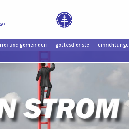
rrei und gemeinden
gottesdienste
einrichtung