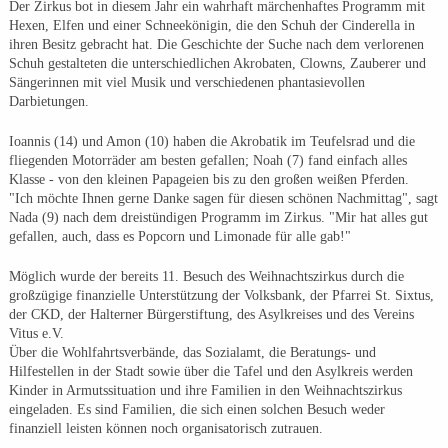
Der Zirkus bot in diesem Jahr ein wahrhaft märchenhaftes Programm mit
Hexen, Elfen und einer Schneekönigin, die den Schuh der Cinderella in
ihren Besitz gebracht hat. Die Geschichte der Suche nach dem verlorenen
Schuh gestalteten die unterschiedlichen Akrobaten, Clowns, Zauberer und
Sängerinnen mit viel Musik und verschiedenen phantasievollen
Darbietungen.
Ioannis (14) und Amon (10) haben die Akrobatik im Teufelsrad und die
fliegenden Motorräder am besten gefallen; Noah (7) fand einfach alles
Klasse - von den kleinen Papageien bis zu den großen weißen Pferden.
"Ich möchte Ihnen gerne Danke sagen für diesen schönen Nachmittag", sagt
Nada (9) nach dem dreistündigen Programm im Zirkus. "Mir hat alles gut
gefallen, auch, dass es Popcorn und Limonade für alle gab!"
Möglich wurde der bereits 11. Besuch des Weihnachtszirkus durch die
großzügige finanzielle Unterstützung der Volksbank, der Pfarrei St. Sixtus,
der CKD, der Halterner Bürgerstiftung, des Asylkreises und des Vereins
Vitus e.V.
Über die Wohlfahrtsverbände, das Sozialamt, die Beratungs- und
Hilfestellen in der Stadt sowie über die Tafel und den Asylkreis werden
Kinder in Armutssituation und ihre Familien in den Weihnachtszirkus
eingeladen. Es sind Familien, die sich einen solchen Besuch weder
finanziell leisten können noch organisatorisch zutrauen.