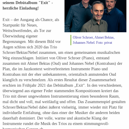
seinem Debütalbum "Exit" -
herzliche Einladung!
Exit – der Ausgang als Chance, als
Startpunkt für Neues,
Weitschweifendes, als Tor zur
Überwindung eigener
Oliver Schroer, Ahmet Bektas,
Begrenzungen. Mit diesem Bild vor
Johannes Nebel. Foto: privat
Augen schloss sich 2020 das Trio
Schroer/Bektas/Nebel zusammen, um einen gemeinsamen musikalischen
Weg einzuschlagen. Initiiert von Oliver Schroer (Piano), entstand
zusammen mit Ahmet Bektas (Oud) und Johannes Nebel (Kontrabass) der
Plan, die im Jazzkontext weitverbreiteten Instrumente Piano und
Kontrabass mit der eher unbekannteren, orientalisch anmutenden Oud
klanglich zu verschmelzen. Als erstes Resultat dieser Zusammenarbeit
erschien im Frühjahr 2021 das Debütalbum „Exit“. In den verschiedenen,
überwiegend aus eigener Feder stammenden Kompositionen kreiert das
Trio mit dieser ungewohnten Instrumentierung einen besonderen Raum,
mal dicht und voll, mal weitläufig und offen. Das Zusammenspiel gestalten
Schroer/Bektas/Nebel dabei äußerst vielseitig, immer wieder mit Platz für
individuelle Entfaltung, ohne dass einer der Musiker die anderen beiden
dauerhaft dominiert. Der volle, warme und akustische Klang der
Instrumente rundet die Musik des Trios zu einem stimmungsvoll-