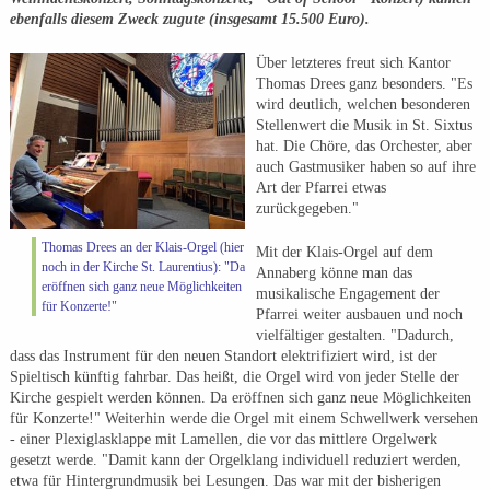
ebenfalls diesem Zweck zugute (insgesamt 15.500 Euro).
Über letzteres freut sich Kantor
Thomas Drees ganz besonders. "Es
wird deutlich, welchen besonderen
Stellenwert die Musik in St. Sixtus
hat. Die Chöre, das Orchester, aber
auch Gastmusiker haben so auf ihre
Art der Pfarrei etwas
zurückgegeben."
Thomas Drees an der Klais-Orgel (hier
Mit der Klais-Orgel auf dem
noch in der Kirche St. Laurentius): "Da
Annaberg könne man das
eröffnen sich ganz neue Möglichkeiten
musikalische Engagement der
für Konzerte!"
Pfarrei weiter ausbauen und noch
vielfältiger gestalten. "Dadurch,
dass das Instrument für den neuen Standort elektrifiziert wird, ist der
Spieltisch künftig fahrbar. Das heißt, die Orgel wird von jeder Stelle der
Kirche gespielt werden können. Da eröffnen sich ganz neue Möglichkeiten
für Konzerte!" Weiterhin werde die Orgel mit einem Schwellwerk versehen
- einer Plexiglasklappe mit Lamellen, die vor das mittlere Orgelwerk
gesetzt werde. "Damit kann der Orgelklang individuell reduziert werden,
etwa für Hintergrundmusik bei Lesungen. Das war mit der bisherigen