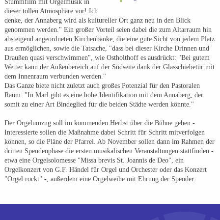
Stummfilm mit Orgelmusik in
dieser tollen Atmosphäre vor! Ich
denke, der Annaberg wird als kultureller Ort ganz neu in den Blick
genommen werden." Ein großer Vorteil seien dabei die zum Altarraum hin
absteigend angeordneten Kirchenbänke, die eine gute Sicht von jedem Platz
aus ermöglichen, sowie die Tatsache, "dass bei dieser Kirche Drinnen und
Draußen quasi verschwimmen", wie Ostholthoff es ausdrückt: "Bei gutem
Wetter kann der Außenbereich auf der Südseite dank der Glasschiebetür mit
dem Innenraum verbunden werden."
Das Ganze biete nicht zuletzt auch großes Potenzial für den Pastoralen
Raum: "In Marl gibt es eine hohe Identifikation mit dem Annaberg, der
somit zu einer Art Bindeglied für die beiden Städte werden könnte."
Der Orgelumzug soll im kommenden Herbst über die Bühne gehen -
Interessierte sollen die Maßnahme dabei Schritt für Schritt mitverfolgen
können, so die Pläne der Pfarrei. Ab November sollen dann im Rahmen der
dritten Spendenphase die ersten musikalischen Veranstaltungen stattfinden -
etwa eine Orgelsolomesse "Missa brevis St. Joannis de Deo", ein
Orgelkonzert von G.F. Händel für Orgel und Orchester oder das Konzert
"Orgel rockt" -, außerdem eine Orgelweihe mit Ehrung der Spender.