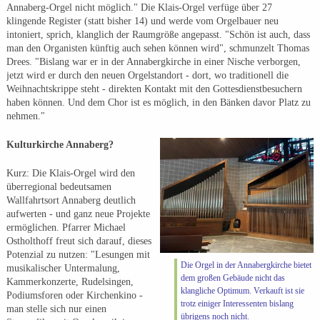
Annaberg-Orgel nicht möglich." Die Klais-Orgel verfüge über 27
klingende Register (statt bisher 14) und werde vom Orgelbauer neu
intoniert, sprich, klanglich der Raumgröße angepasst. "Schön ist auch, dass
man den Organisten künftig auch sehen können wird", schmunzelt Thomas
Drees. "Bislang war er in der Annabergkirche in einer Nische verborgen,
jetzt wird er durch den neuen Orgelstandort - dort, wo traditionell die
Weihnachtskrippe steht - direkten Kontakt mit den Gottesdienstbesuchern
haben können. Und dem Chor ist es möglich, in den Bänken davor Platz zu
nehmen."
Kulturkirche Annaberg?
Kurz: Die Klais-Orgel wird den
überregional bedeutsamen
Wallfahrtsort Annaberg deutlich
aufwerten - und ganz neue Projekte
ermöglichen. Pfarrer Michael
Ostholthoff freut sich darauf, dieses
Potenzial zu nutzen: "Lesungen mit
Die Orgel in der Annabergkirche bietet
musikalischer Untermalung,
dem großen Gebäude nicht das
Kammerkonzerte, Rudelsingen,
klangliche Optimum. Verkauft ist sie
Podiumsforen oder Kirchenkino -
trotz einiger Interessenten bislang
man stelle sich nur einen
übrigens noch nicht.