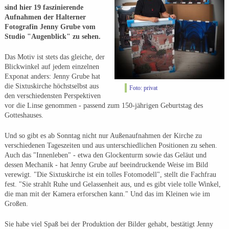
sind hier 19 faszinierende
Aufnahmen der Halterner
Fotografin Jenny Grube vom
Studio "Augenblick" zu sehen.
Das Motiv ist stets das gleiche, der
Blickwinkel auf jedem einzelnen
Exponat anders: Jenny Grube hat
die Sixtuskirche höchstselbst aus
Foto: privat
den verschiedensten Perspektiven
vor die Linse genommen - passend zum 150-jährigen Geburtstag des
Gotteshauses.
Und so gibt es ab Sonntag nicht nur Außenaufnahmen der Kirche zu
verschiedenen Tageszeiten und aus unterschiedlichen Positionen zu sehen.
Auch das "Innenleben" - etwa den Glockenturm sowie das Geläut und
dessen Mechanik - hat Jenny Grube auf beeindruckende Weise im Bild
verewigt. "Die Sixtuskirche ist ein tolles Fotomodell", stellt die Fachfrau
fest. "Sie strahlt Ruhe und Gelassenheit aus, und es gibt viele tolle Winkel,
die man mit der Kamera erforschen kann." Und das im Kleinen wie im
Großen.
Sie habe viel Spaß bei der Produktion der Bilder gehabt, bestätigt Jenny