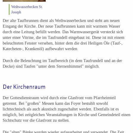
Weihwasserbecken St.
Joseph
Der alte Taufbrunnen dient als Weihwasserbecken und steht am neuen
Eingang der Kirche. Der neue Taufbrunnen kann mit warmem Wasser
durch eine Leitung befüllt werden. Das Warmwassergerät versteckt sich
unter einer Vitrine, die im Taufrundell eingebaut ist. Diese ist mit einem
beleuchteten Fenster versehen, hinter dem die drei Heiligen Öle (Tauf-,
Katecheten-, Krankenöl) aufbewahrt werden.
Durch die Beleuchtung im Taufbereich (in dem Taufrundell und an der
Decke) sind Taufen "unter dem Sternenhimmel" möglich.
Der Kirchenraum
Der Gottesdienstraum wird durch eine Glasfront vom Pfarrheimteil
getrennt. Bei "großen" Messen kann das Foyer bestuhlt sowohl
lichttechnisch als auch akustisch zugeschaltet werden. Ebenfalls ist es
möglich, bei zeitgleichen Veranstaltungen in Kirche und Gemeindeteil einen
Sichtschutz vor die Glasfront zu stellen.
Die "alten" Bänke wurden wieder aufgearbeitet und verwendet. Die Zeit