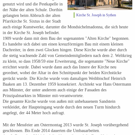
genutzt wird und die Pestkapelle in
der Nähe der alten Schule. Dorthin
Kirche St. Joseph in Sythen
gelangten beim Abbruch der alten
Pfarrkirche St. Sixtus in der Stadt
auch einige Kunstwerke, darunter die Mondsichelmadonna, die sich heute
in der Kirche St. Joseph befindet.
1909 wurde dann mit dem Bau der sogenannten "Alten Kirche" begonnen.
Es handelte sich dabei um einen kreuzförmigen Bau mit einem kleinen
Dachreiter, in dem zwei Glocken hingen. Diese Kirche wurde aber durch
die stetig wachsende Zahl von Gemeindemitgliedern nach dem 2. Weltkrieg
zu klein, so dass 1958/59 eine Erweiterung, die sogenannte "Neue Kirche"
errichtet wurde. Dabei wurde dann auch das Innere der Kirche neu
geordnet, wobei der Altar in den Schnittpunkt der beiden Kirchstücke
gerückt wurde. Die Kirche wurde vom damaligen Weihbischof Heinrich
Baaken am 13. Dezember 1959 konsekriert. Architekt war Hans Ostermann
aus Münster, der unter anderem auch einige der Fassaden des
Prinzipalmarktes in Münster mit-verantwortete.
Die gesamte Kirche wurde von außen mit unbehauenem Sandstein
verkleidet, der Haupteingang wurde durch den neuen Turm hindurch
angelegt, der 44 Meter hoch aufragt.
Mit der Messfeier am Ostermontag 2013 wurde St. Joseph vorübergehend
geschlossen. Bis Ende 2014 dauerten die Umbauarbeiten.