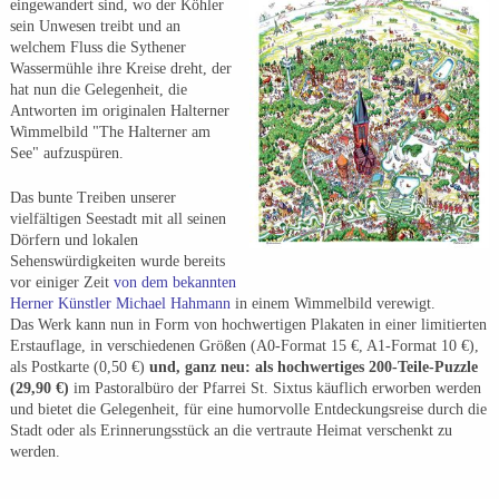
eingewandert sind, wo der Köhler
sein Unwesen treibt und an
welchem Fluss die Sythener
Wassermühle ihre Kreise dreht, der
hat nun die Gelegenheit, die
Antworten im originalen Halterner
Wimmelbild "The Halterner am
See" aufzuspüren.
Das bunte Treiben unserer
vielfältigen Seestadt mit all seinen
Dörfern und lokalen
Sehenswürdigkeiten wurde bereits
vor einiger Zeit
von dem bekannten
Herner Künstler Michael Hahmann
in einem Wimmelbild verewigt.
Das Werk kann nun in Form von hochwertigen Plakaten in einer limitierten
Erstauflage, in verschiedenen Größen (A0-Format 15 €, A1-Format 10 €),
als Postkarte (0,50 €)
und, ganz neu: als hochwertiges 200-Teile-Puzzle
(29,90 €)
im Pastoralbüro der Pfarrei St. Sixtus käuflich erworben werden
und bietet die Gelegenheit, für eine humorvolle Entdeckungsreise durch die
Stadt oder als Erinnerungsstück an die vertraute Heimat verschenkt zu
werden.